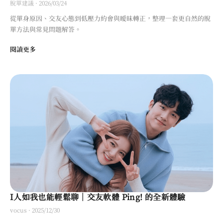
脫單建議
·
2026/03/24
從單身原因、交友心態到低壓力約會與曖昧轉正，整理一套更自然的脫
單方法與常見問題解答。
閱讀更多
I人如我也能輕鬆聊｜交友軟體 Ping! 的全新體驗
vocus
·
2025/12/30