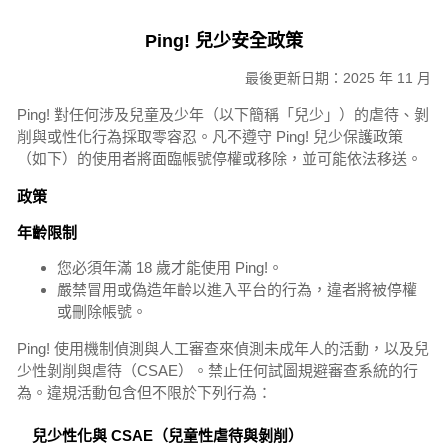
Ping! 兒少安全政策
最後更新日期：2025 年 11 月
Ping! 對任何涉及兒童及少年（以下簡稱「兒少」）的虐待、剝
削與或性化行為採取零容忍。凡不遵守 Ping! 兒少保護政策
（如下）的使用者將面臨帳號停權或移除，並可能依法移送。
政策
年齡限制
您必須年滿 18 歲才能使用 Ping!。
嚴禁冒用或偽造年齡以進入平台的行為，違者將被停權
或刪除帳號。
Ping! 使用機制偵測與人工審查來偵測未成年人的活動，以及兒
少性剝削與虐待（CSAE）。禁止任何試圖規避審查系統的行
為。違規活動包含但不限於下列行為：
兒少性化與 CSAE（兒童性虐待與剝削）