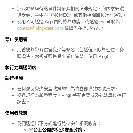
涉及輕微虐待的事件將依據相關法律規定，向國家失蹤
與受虐兒童中心（NCMEC）或其他相關單位進行通報。
使用者可透過 App 內的檢舉功能，或透過 email 聯絡：
contact@ping-date.com
檢舉潛在違規行為。
禁止使用者
凡曾被判犯有侵害兒少等罪名（包括但不限於性侵、身
體虐待、忽視或販售兒少者）皆禁止使用 Ping!。
執行力與透明度
執行措施
任何違反兒少安全政策的行為將立即導致帳號懲處。
視違規行為嚴重程度，Ping! 將配合警檢及執法單位進行
調查。
使用者教育
我們透過以下方式進行兒少安全相關教育：
平台上公開的兒少安全政策。